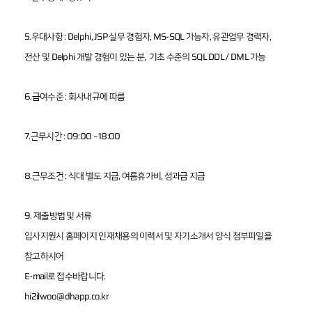
감
정
평
가
5.우대사항 :
Delphi, JSP 실무 경험자, MS-SQL 가능자, 유관업무 경력자,
의
뢰
전산 및
Delphi
개발 경험이 있는 분, 기초 수준의 SQL DDL / DML 가능
6.급여수준 : 회사내규에 따름
Contact Us
E-mail :
7.근무시간 : 09:00 ~ 18:00
daeha1@kapaland.co.kr
Tel : 02-525-2733
8.근무조건 : 식대 별도 지급, 여름휴가비, 성과금 지급
Address
9. 제출방법 및 서류
입사지원시 홈페이지 인재채용의 이력서 및 자기소개서 양식 첨부파일을
서울시 서
참고하시어
초구 서초
E-mail로 접수바랍니다.
중앙로 14,
hi2ilwoo@dhapp.co.kr
18층 (서