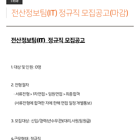
Title
그
업
화
가
가
가
룹
정
소
수
전산정보팀(IT) 정규직 모집공고(마감)
보
담
일
식
수
보
반
료
연
평
거
혁
가
래
감
정
조
PF·
담
평
직
전산정보팀(IT) 정규직 모집공고
컨
보
가
도
설
의
팅
본
뢰
지
기
사
업
소
1. 대상 및 인원 : 0명
관
개
련
평
감
가
정
2. 전형절차
평
기
· 서류전형 > 1차면접 > 임원면접 > 최종합격
가
타
사
업
(서류전형에 합격한 자에 한해 면접 일정 개별통보)
소
무
개
영
역
3. 모집대상 : 신입/경력(년수무관)(대리,사원,팀원급)
4.근무형태 : 정규직