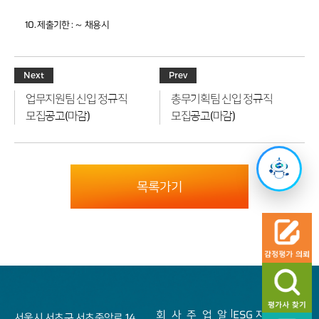
초동)
10. 제출기한 : ～ 채용시
Next
Prev
업무지원팀 신입 정규직
총무기획팀 신입 정규직
모집공고(마감)
모집공고(마감)
목록가기
회
사
주
업
알
ESG
자
Sitemap
서울시 서초구 서초중앙로 14,