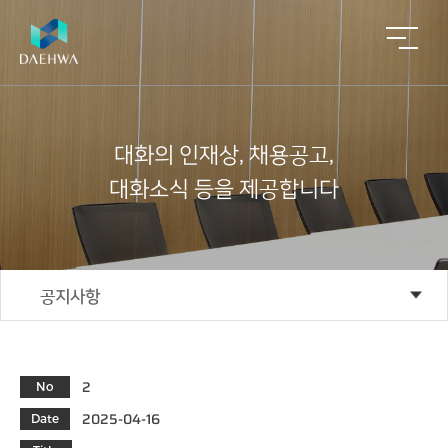
대
화
의
인
재
상
,
채
용
공
고
,
대
화
소
식
등
을
제
공
합
니
다
회
사
주
업
알
ESG
자
사
업
요
무
림
회
소
영
실
문
마
사
ESG
경
개
역
적
의
당
영
부
공지사항
ESG
동
인
공
재
감
인
실
산
사
적
개
정
재
천
중
말
평
발/
평
상
대화인재상
개
ESG
가
재
가
법
경
채
성
건
절
인
영
정
용
과
축
차
2
No
채용공고
이
비
공
컨
념
사
공
감
고
2025-04-16
Date
설
업
적
정
팅
기
대
대화소식
평
평
평