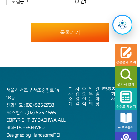
모집공고
(마감)
초동)
목록가기
회
사
주
업
알
ESG
자
Sitemap
서울시 서초구 서초중앙로 14,
사
업
요
무
림
회
18층
소
영
실
문
마
사
개
역
적
의
당
전화번호 : (02)-525-2733
팩스번호 : (02)-525-4555
COPYRIGHT BY DAEHWA. ALL
RIGHTS RESERVED
Designed by HandsomeFISH