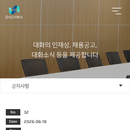
대
화
의
인
재
상
,
채
용
공
고
,
대
화
소
식
등
을
제
공
합
니
다
회
사
주
업
알
ESG
자
사
업
요
무
림
회
소
영
실
문
마
사
ESG
경
개
역
적
의
당
영
부
공지사항
ESG
동
인
공
재
감
인
실
산
사
적
개
정
재
천
중
말
평
발/
평
상
대화인재상
개
ESG
가
재
가
법
경
채
성
건
절
인
영
정
용
과
축
차
32
No
채용공고
이
비
공
컨
념
사
공
감
고
2026-06-18
Date
설
업
적
정
팅
기
대
대화소식
평
평
평