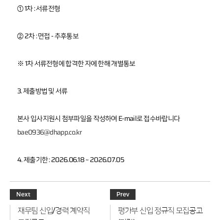
감
정
① 1차 : 서류전형
평
가
의
② 2차 : 면접 - 추후통보
뢰
※ 1차 서류전형에 합격한 자에 한해 개별통보
Contact Us
3. 제출방법 및 서류
E-mail :
daeha1@kapaland.co.kr
본사 입사지원시 첨부파일을 작성하여 E-mail로 접수바랍니다
Tel : 02-525-2733
bae0936@dhapp.co.kr
Address
4. 제출기한 : 2026.06.18 ~ 2026.07.05
서울시 서
초구 서초
중앙로 14,
Next
Prev
재무팀 신입/경력 계약직
평가부 신입 정규직 모집공고
18층 (서