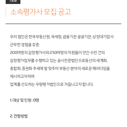
Title
그
업
화
가
가
가
룹
정
소
수
소속평가사 모집 공고
보
담
일
식
수
보
반
료
연
평
거
혁
가
래
감
정
조
PF·
담
평
직
컨
보
우리 법인은 한국부동산원, 국세청, 금융기관 공공기관, 상장대기업서
가
도
설
의
근무한 경험을 갖춘
팅
본
뢰
지
200여명의 감정평가사와 250여명의 직원들이 연간 수만 건의
기
사
업
소
감정평가업무를 수행하고 있는 공시전문법인으로
동산의 세계화,
관
개
련
종합화, 증권화 추세에 발 맞추어 부동산 분야의 새로운 패러다임을
평
감
가
제시하고자하며
정
평
기
업계를 선도하는 우량평가법인으로 거듭나고자 합니다.
가
타
사
업
소
무
개
1. 대상 및 인원 : 0명
영
역
2. 전형방법