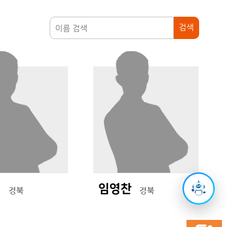
검색
민
임영찬
경북
경북