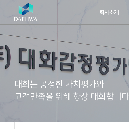
회사소개
대
화
는
공
정
한
가
치
평
가
와
고
객
만
족
을
위
해
항
상
대
화
합
니
회사
사업
주요
업무
알림
ESG
자