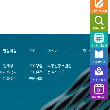
Sitemap
알림마당
ESG
자회사
인재상
ESG경영
부동산중개법인
료
채용공고
ESG실천
컨설팅그룹
대화소식
ESG성과