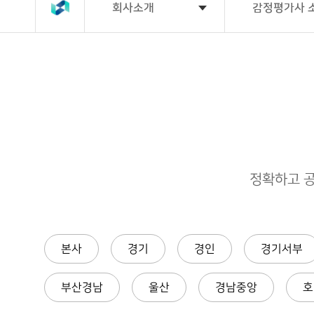
소개
영역
실적
문의
마당
회
회사소개
감정평가사 
ESG
사
경영
인
공
재
감
인
사
적
개
정
재
ESG
부
말
평
발/
평
상
실천
사업영역
인사말
동
가
재
가
산
경
채
ESG
건
절
중
영
정
용
성과
축
차
개
이
비
공
법
념
사
공
감
고
주요실적
경영이념
인
업
적
정
기
대
평
평
평
컨
업
화
가
가
가
설
정
소
수
업무문의
기업정보
팅
보
담
일
식
수
그
보
반
료
연
정확하고 
룹
평
거
혁
가
래
감
정
알림마당
연혁
조
PF·
담
평
직
컨
보
가
도
설
의
팅
본
뢰
본사
경기
경인
경기서부
ESG
조직도
지
기
사
업
소
관
부산경남
울산
경남중앙
호
개
련
자회사
본지사 소개
평
감