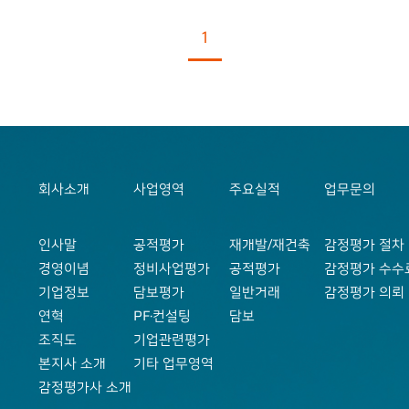
1
회사소개
사업영역
주요실적
업무문의
인사말
공적평가
재개발/재건축
감정평가 절차
경영이념
정비사업평가
공적평가
감정평가 수수
기업정보
담보평가
일반거래
감정평가 의뢰
연혁
PF·컨설팅
담보
조직도
기업관련평가
본지사 소개
기타 업무영역
감정평가사 소개