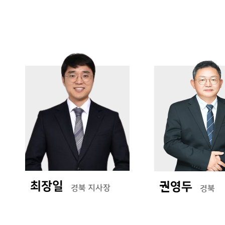
가
정
평
기
가
타
사
업
소
무
개
영
역
감
정평가
의
뢰
Contact Us
최장일
권영두
경북 지사장
경북
E-mail :