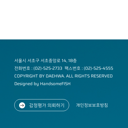
daeha1@kapaland.co.kr
Tel : 02-525-2733
Address
서울시 서
초구 서초
중앙로 14,
18층 (서
서울시 서초구 서초중앙로 14, 18층
초동)
전화번호 : (02)-525-2733 팩스번호 : (02)-525-4555
COPYRIGHT BY DAEHWA. ALL RIGHTS RESERVED
Designed by HandsomeFISH
감정평가 의뢰하기
개인정보보호방침