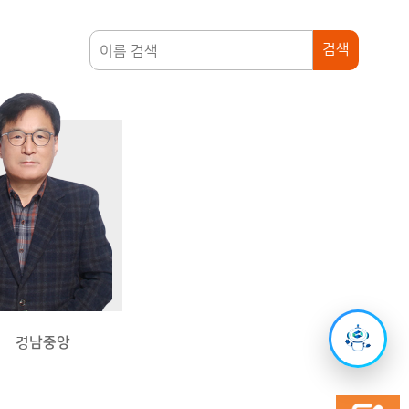
검색
영
경남중앙