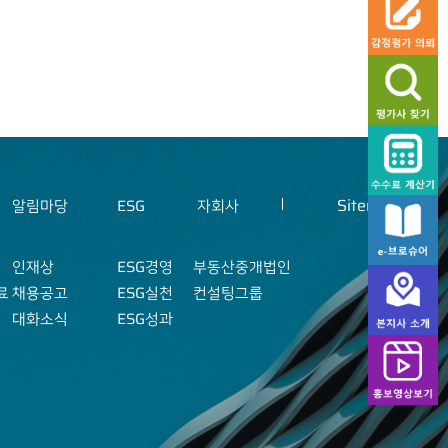
Sitemap
알림마당
ESG
자회사
인재상
ESG경영
부동산중개법인
료
채용공고
ESG실천
컨설팅그룹
대화소식
ESG성과