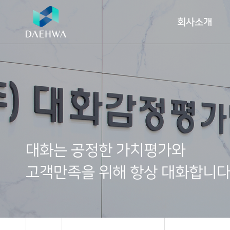
회사소개
대
화
는
공
정
한
가
치
평
가
와
고
객
만
족
을
위
해
항
상
대
화
합
니
회사
사업
주요
업무
알림
ESG
자