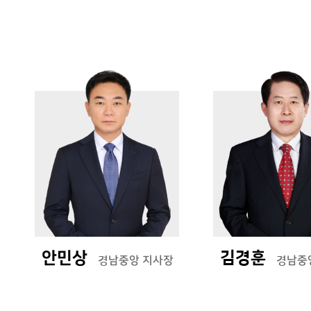
가
정
평
기
가
타
사
업
소
무
개
영
역
감
정평가
의
뢰
Contact Us
안민상
김경훈
경남중앙 지사장
경남중
E-mail :
daeha1@kapaland.co.kr