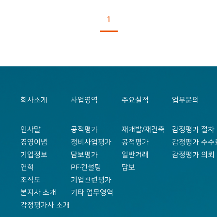
1
회사소개
사업영역
주요실적
업무문의
인사말
공적평가
재개발/재건축
감정평가 절차
경영이념
정비사업평가
공적평가
감정평가 수수
기업정보
담보평가
일반거래
감정평가 의뢰
연혁
PF·컨설팅
담보
조직도
기업관련평가
본지사 소개
기타 업무영역
감정평가사 소개