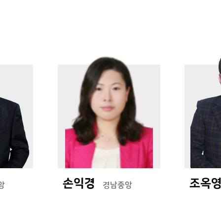
손익경
조옥
앙
경남중앙