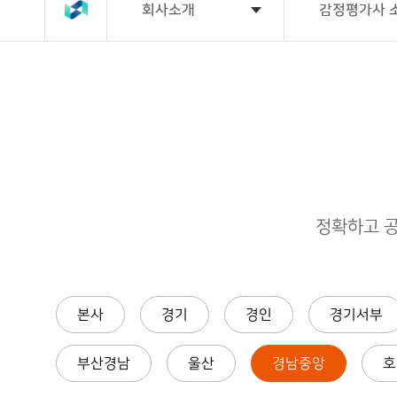
소개
영역
실적
문의
마당
회
회사소개
감정평가사 
ESG
사
경영
인
공
재
감
인
사
적
개
정
재
ESG
부
말
평
발/
평
상
실천
사업영역
인사말
동
가
재
가
산
경
채
ESG
건
절
중
영
정
용
성과
축
차
개
이
비
공
법
념
사
공
감
고
주요실적
경영이념
인
업
적
정
기
대
평
평
평
컨
업
화
가
가
가
설
정
소
수
업무문의
기업정보
팅
보
담
일
식
수
그
보
반
료
연
정확하고 
룹
평
거
혁
가
래
감
정
알림마당
연혁
조
PF·
담
평
직
컨
보
가
도
설
의
팅
본
뢰
본사
경기
경인
경기서부
ESG
조직도
지
기
사
업
소
관
부산경남
울산
경남중앙
호
개
련
자회사
본지사 소개
평
감