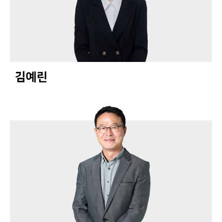
감
정
평
가
의
뢰
Contact Us
김예린
E-mail :
daeha1@kapaland.co.kr
Tel : 02-525-2733
Address
서울시 서
초구 서초
중앙로 14,
18층 (서