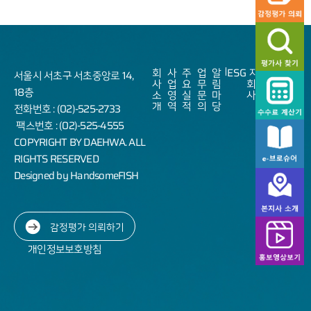
회
사
주
업
알
ESG
자
Sitemap
서울시 서초구 서초중앙로 14,
사
업
요
무
림
회
18층
소
영
실
문
마
사
개
역
적
의
당
전화번호 : (02)-525-2733
팩스번호 : (02)-525-4555
COPYRIGHT BY DAEHWA. ALL
RIGHTS RESERVED
Designed by HandsomeFISH
감정평가 의뢰하기
개인정보보호방침