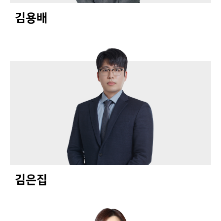
초동)
김용배
김은집