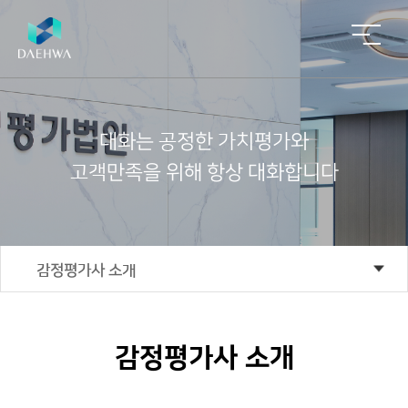
대
화
는
공
정
한
가
치
평
가
와
고
객
만
족
을
위
해
항
상
대
화
합
니
다
회
사
주
업
알
ESG
자
사
업
요
무
림
회
소
영
실
문
마
사
ESG
경
개
역
적
의
당
영
부
감정평가사 소개
ESG
동
인
공
재
감
인
실
산
사
적
개
정
재
천
중
말
평
발/
평
상
인사말
개
ESG
가
재
가
법
경
채
성
건
절
감정평가사 소개
인
영
정
용
과
축
차
경영이념
이
비
공
컨
념
사
공
감
고
설
업
적
정
팅
기
대
기업정보
평
평
평