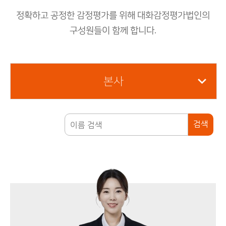
그
업
화
가
가
가
룹
정
소
정확하고 공정한 감정평가를 위해 대화감정평가법인의
수
보
담
일
식
수
연혁
보
반
구성원들이 함께 합니다.
료
연
평
거
혁
가
래
감
조직도
정
조
PF·
담
평
직
컨
보
가
도
설
본지사 소개
의
본사
팅
본
뢰
지
기
사
업
소
관
개
련
검색
평
감
가
정
평
기
가
타
사
업
소
무
개
영
역