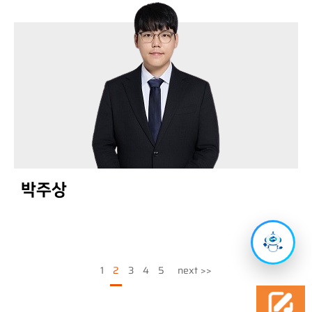
박주상
1
2
3
4
5
next
>>