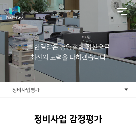
늘
한
결
같
은
경
영
철
학
정
신
으
로
최
선
의
노
력
을
다
하
겠
습
니
다
회
사
주
업
알
ESG
자
사
업
요
무
림
회
소
영
실
문
마
사
ESG
경
개
역
적
의
당
영
부
정비사업평가
ESG
동
인
공
재
감
인
실
산
사
적
개
정
재
천
중
말
평
발/
평
상
공적평가
개
ESG
가
재
가
법
경
채
성
건
절
정비사업 감정평가
인
영
정
용
과
축
차
담보평가
이
비
공
컨
념
사
공
감
고
설
업
적
정
팅
기
대
PF·컨설팅
평
평
평