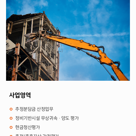
감
정
평
가
의
뢰
Contact Us
E-mail :
daeha1@kapaland.co.kr
Tel : 02-525-2733
Address
사업영역
서울시 서
추정분담금 산정업무
초구 서초
정비기반시설 무상귀속 · 양도 평가
중앙로 14,
현금청산평가
18층 (서