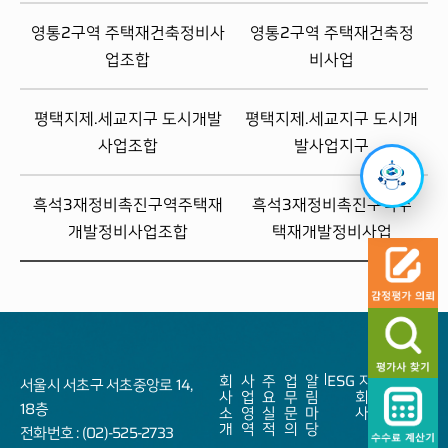
영통2구역 주택재건축정비사
영통2구역 주택재건축정
업조합
비사업
평택지제.세교지구 도시개발
평택지제.세교지구 도시개
사업조합
발사업지구
흑석3재정비촉진구역주택재
흑석3재정비촉진구역주
개발정비사업조합
택재개발정비사업
회
사
주
업
알
ESG
자
Sitemap
서울시 서초구 서초중앙로 14,
사
업
요
무
림
회
18층
소
영
실
문
마
사
개
역
적
의
당
전화번호 : (02)-525-2733