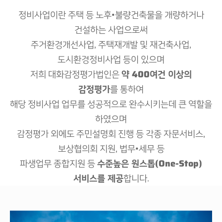
그
업
화
가
가
가
룹
정
소
정비사업이란 주택 등 노후•불량건축물을 개량하거나
수
보
담
일
식
수
기업관련평가
보
반
건설하는 사업으로써
료
연
평
거
혁
가
래
감
주거환경개선사업, 주택재개발 및 재건축사업,
기타 업무영역
정
조
PF·
담
도시환경정비사업 등이 있으며
평
직
컨
보
가
도
설
저희 대화감정평가법인은
약 400여건 이상의
의
팅
본
뢰
감정평가
를 통하여
지
기
사
업
해당 정비사업 업무를 성공적으로 완수시키는데 큰 역할을
소
관
개
련
하였으며
평
감
감정평가 외에도 주민설명회 진행 등 각종 자문서비스,
가
정
평
기
보상협의회 지원, 법무•세무 등
가
타
사
업
파생업무 종합지원 등
수준높은 원스톱(One-Stop)
소
무
개
영
서비스를 제공
합니다.
역