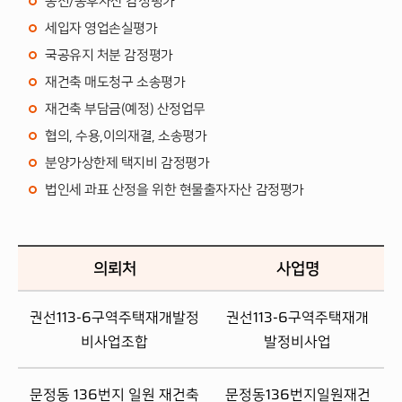
종전/종후자산 감정평가
초동)
세입자 영업손실평가
국공유지 처분 감정평가
재건축 매도청구 소송평가
재건축 부담금(예정) 산정업무
협의, 수용,이의재결, 소송평가
분양가상한제 택지비 감정평가
법인세 과표 산정을 위한 현물출자자산 감정평가
의뢰처
사업명
권선113-6구역주택재개발정
권선113-6구역주택재개
비사업조합
발정비사업
문정동 136번지 일원 재건축
문정동136번지일원재건