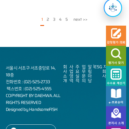
1
2
3
4
5
next
>>
회
사
주
업
알
ESG
자
Sitemap
서울시 서초구 서초중앙로 14,
사
업
요
무
림
회
18층
소
영
실
문
마
사
개
역
적
의
당
전화번호 : (02)-525-2733
팩스번호 : (02)-525-4555
COPYRIGHT BY DAEHWA. ALL
RIGHTS RESERVED
Designed by HandsomeFISH