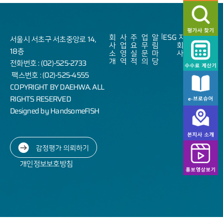
회
사
주
업
알
ESG
자
Sitemap
서울시 서초구 서초중앙로 14,
사
업
요
무
림
회
18층
소
영
실
문
마
사
개
역
적
의
당
전화번호 : (02)-525-2733
팩스번호 : (02)-525-4555
COPYRIGHT BY DAEHWA. ALL
RIGHTS RESERVED
Designed by HandsomeFISH
감정평가 의뢰하기
개인정보보호방침