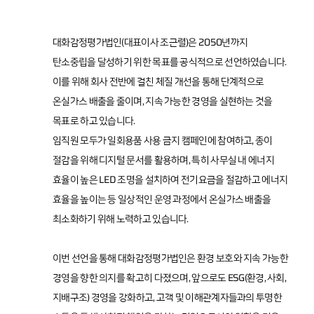
감
정
평
가
대화감정평가법인(대표이사 조근렬)은 2050년까지
의
뢰
탄소중립을 달성하기 위한 목표를 공식적으로 선언하였습니다.
이를 위해 회사 전반에 걸친 체질 개선을 통해 단계적으로
Contact Us
온실가스 배출을 줄이며, 지속 가능한 경영을 실현하는 것을
목표로 하고 있습니다.
E-mail :
임직원 모두가 일회용품 사용 금지 캠페인에 참여하고, 종이
daeha1@kapaland.co.kr
절감을 위해 디지털 문서를 활용하며, 특히 사무실 내 에너지
Tel : 02-525-2733
효율이 높은 LED 조명을 설치하여 전기요금을 절감하고 에너지
효율을 높이는 등 일상적인 운영 과정에서 온실가스 배출을
Address
최소화하기 위해 노력하고 있습니다.
서울시 서
이번 선언을 통해 대화감정평가법인은 환경 보호와 지속 가능한
초구 서초
경영을 향한 의지를 확고히 다졌으며, 앞으로도 ESG(환경, 사회,
중앙로 14,
지배구조) 경영을 강화하고, 고객 및 이해관계자들과의 투명한
18층 (서