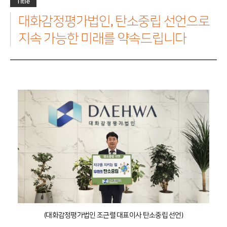
Title
그
업
화
가
가
가
룹
정
소
수
대화감정평가법인, 탄소중립 선언으로
보
담
일
식
수
보
반
료
연
지속 가능한 미래를 약속드립니다
평
거
혁
가
래
감
정
조
PF·
담
평
직
컨
보
가
도
설
의
팅
본
뢰
지
기
사
업
소
관
개
련
평
감
가
정
평
기
가
타
사
업
소
무
개
영
역
(대화감정평가법인 조근렬 대표이사 탄소중립 선언)