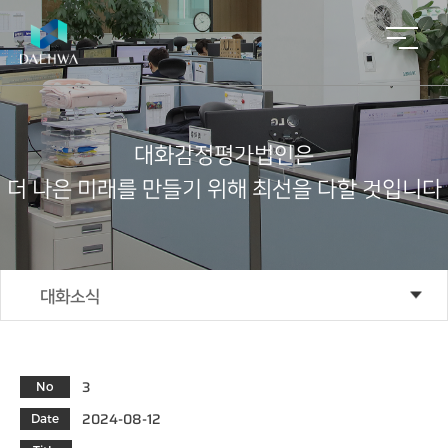
대
화
감
정
평
가
법
인
은
더
나
은
미
래
를
만
들
기
위
해
최
선
을
다
할
것
입
니
다
회
사
주
업
알
ESG
자
사
업
요
무
림
회
소
영
실
문
마
사
ESG
경
개
역
적
의
당
영
부
대화소식
ESG
동
인
공
재
감
인
실
산
사
적
개
정
재
천
중
말
평
발/
평
상
대화인재상
개
ESG
가
재
가
법
경
채
성
건
절
인
영
정
용
과
축
차
3
No
채용공고
이
비
공
컨
념
사
공
감
고
2024-08-12
Date
설
업
적
정
팅
기
대
대화소식
평
평
평